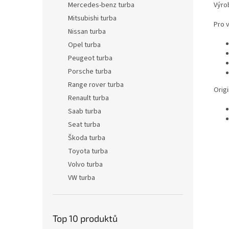
Výro
Mercedes-benz turba
Mitsubishi turba
Pro 
Nissan turba
Opel turba
Peugeot turba
Porsche turba
Range rover turba
Origi
Renault turba
Saab turba
Seat turba
Škoda turba
Toyota turba
Volvo turba
VW turba
Top 10 produktů