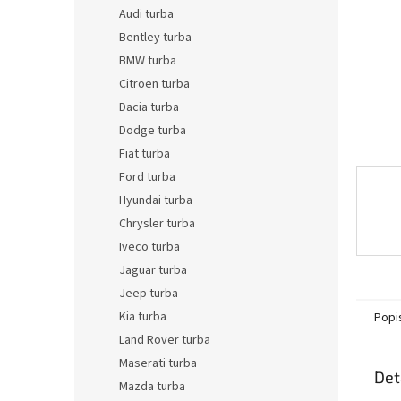
n
Audi turba
e
Bentley turba
l
BMW turba
Citroen turba
Dacia turba
Dodge turba
Fiat turba
Ford turba
Hyundai turba
Chrysler turba
Iveco turba
Jaguar turba
Jeep turba
Kia turba
Popi
Land Rover turba
Maserati turba
Det
Mazda turba