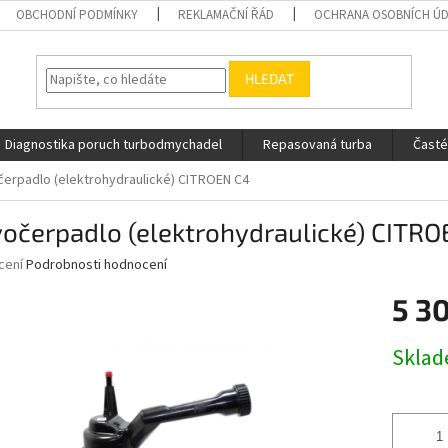
OBCHODNÍ PODMÍNKY
REKLAMAČNÍ ŘÁD
OCHRANA OSOBNÍCH Ú
HLEDAT
Diagnostika poruch turbodmychadel
Repasovaná turba
Časté
erpadlo (elektrohydraulické) CITROEN C4
očerpadlo (elektrohydraulické) CITRO
né
cení
Podrobnosti hodnocení
ní
5 3
u
Měrná
Skla
cena:
ek.