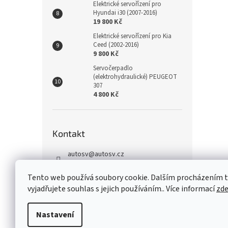
Elektrické servořízení pro
Hyundai i30 (2007-2016)
19 800 Kč
Elektrické servořízení pro Kia
Ceed (2002-2016)
9 800 Kč
Servočerpadlo
(elektrohydraulické) PEUGEOT
307
4 800 Kč
Kontakt
autosv
@
autosv.cz
+420 739 102 742
Tento web používá soubory cookie. Dalším procházením
+420 739 933 279
vyjadřujete souhlas s jejich používáním.. Více informací
zd
FaceBook
Nastavení
Z