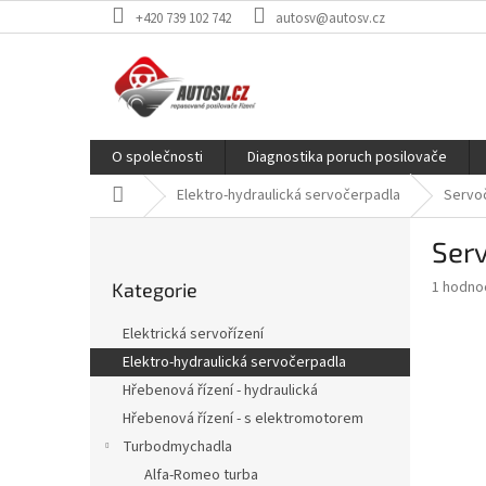
Přejít
+420 739 102 742
autosv@autosv.cz
na
obsah
O společnosti
Diagnostika poruch posilovače
Domů
Elektro-hydraulická servočerpadla
Servoč
P
Serv
o
Přeskočit
s
Průměr
1 hodno
Kategorie
kategorie
t
hodnoce
r
produkt
Elektrická servořízení
a
je
Elektro-hydraulická servočerpadla
5,0
n
z
Hřebenová řízení - hydraulická
n
5
í
Hřebenová řízení - s elektromotorem
hvězdič
p
Turbodmychadla
a
Alfa-Romeo turba