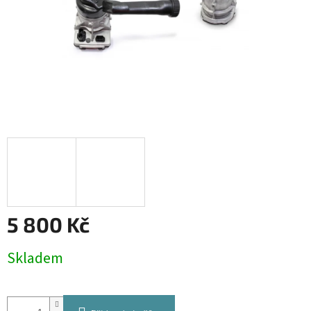
5 800 Kč
Měrná
Skladem
cena: