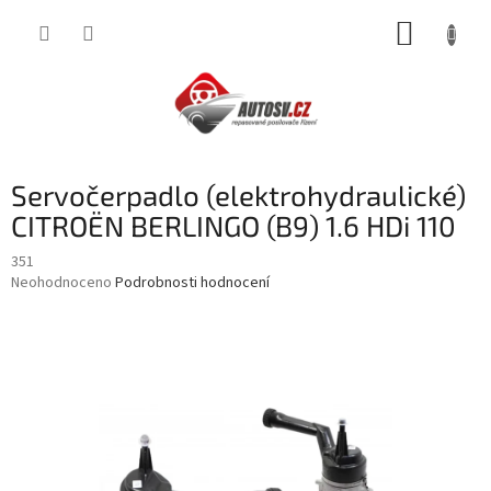
Přejít
NÁKUP
na
obsah
KOŠÍK
Servočerpadlo (elektrohydraulické)
CITROËN BERLINGO (B9) 1.6 HDi 110
351
Průměrné
Neohodnoceno
Podrobnosti hodnocení
hodnocení
produktu
je
0,0
z
5
hvězdiček.