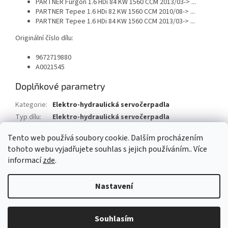
PARTNER Furgon 1.6 HDi 84 KW 1560 CCM 2013/03-> ...
PARTNER Tepee 1.6 HDi 82 KW 1560 CCM 2010/08-> ...
PARTNER Tepee 1.6 HDi 84 KW 1560 CCM 2013/03-> ...
Originální číslo dílu:
9672719880
A0021545
Doplňkové parametry
Kategorie
:
Elektro-hydraulická servočerpadla
Typ dílu
:
Elektro-hydraulická servočerpadla
Typ vozu
:
Citroën Berlingo (B9)
Tento web používá soubory cookie. Dalším procházením
tohoto webu vyjadřujete souhlas s jejich používáním.. Více
Z
informací
zde
.
á
Vytvořil Shoptet
p
Nastavení
a
t
Copyright 2026
AUTOSV - repasované posilovače řízení
. Všechna
í
Souhlasím
práva vyhrazena.