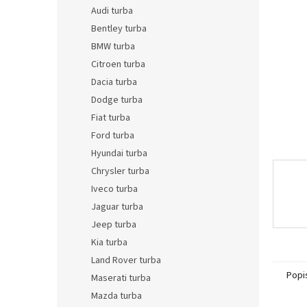
n
Audi turba
e
Bentley turba
l
BMW turba
Citroen turba
Dacia turba
Dodge turba
Fiat turba
Ford turba
Hyundai turba
Chrysler turba
Iveco turba
Jaguar turba
Jeep turba
Kia turba
Land Rover turba
Popi
Maserati turba
Mazda turba