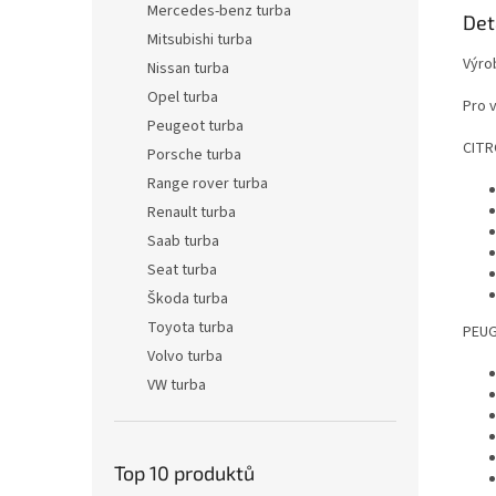
Mercedes-benz turba
Det
Mitsubishi turba
Výro
Nissan turba
Opel turba
Pro 
Peugeot turba
CIT
Porsche turba
Range rover turba
Renault turba
Saab turba
Seat turba
Škoda turba
Toyota turba
PEU
Volvo turba
VW turba
Top 10 produktů