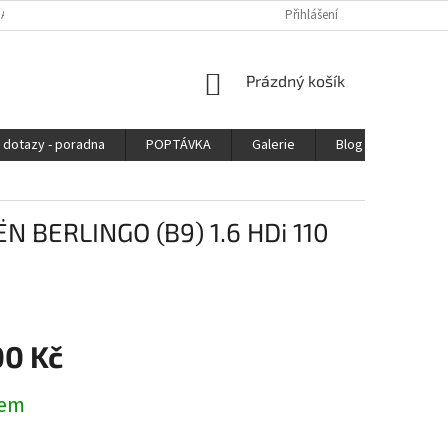
DAJŮ
Přihlášení
NÁKUPNÍ
Prázdný košík
KOŠÍK
 dotazy - poradna
POPTÁVKA
Galerie
Blog
Kontak
ËN BERLINGO (B9) 1.6 HDi 110
00 Kč
dem