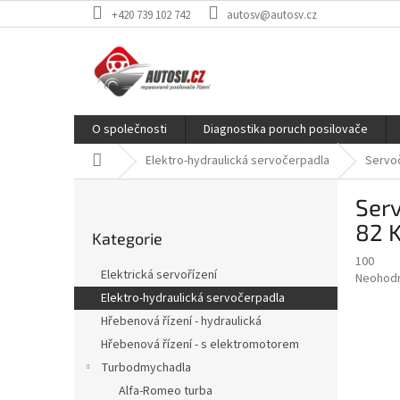
Přejít
+420 739 102 742
autosv@autosv.cz
na
obsah
O společnosti
Diagnostika poruch posilovače
Domů
Elektro-hydraulická servočerpadla
Servoč
P
Serv
o
Přeskočit
s
82 
Kategorie
kategorie
t
100
r
Elektrická servořízení
Průměr
Neohod
a
hodnoce
Elektro-hydraulická servočerpadla
n
produkt
Hřebenová řízení - hydraulická
n
je
í
Hřebenová řízení - s elektromotorem
0,0
z
p
Turbodmychadla
5
a
Alfa-Romeo turba
hvězdič