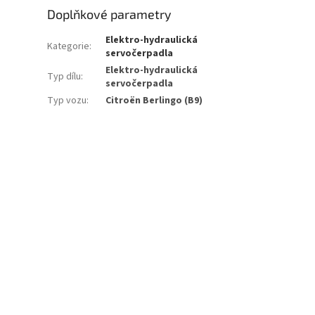
Doplňkové parametry
Elektro-hydraulická
Kategorie
:
servočerpadla
Elektro-hydraulická
Typ dílu
:
servočerpadla
Typ vozu
:
Citroën Berlingo (B9)