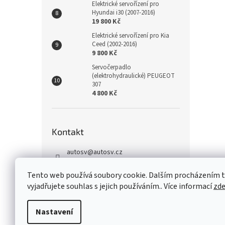
Elektrické servořízení pro
Hyundai i30 (2007-2016)
19 800 Kč
Elektrické servořízení pro Kia
Ceed (2002-2016)
9 800 Kč
Servočerpadlo
(elektrohydraulické) PEUGEOT
307
4 800 Kč
Kontakt
autosv
@
autosv.cz
+420 739 102 742
Tento web používá soubory cookie. Dalším procházením
+420 739 933 279
vyjadřujete souhlas s jejich používáním.. Více informací
zd
FaceBook
Nastavení
Z