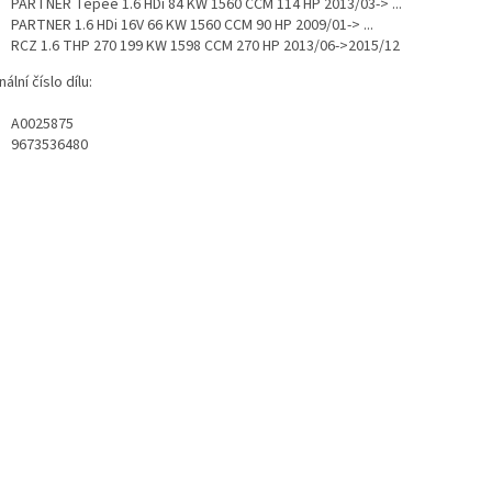
PARTNER Tepee 1.6 HDi 84 KW 1560 CCM 114 HP 2013/03-> ...
PARTNER 1.6 HDi 16V 66 KW 1560 CCM 90 HP 2009/01-> ...
RCZ 1.6 THP 270 199 KW 1598 CCM 270 HP 2013/06->2015/12
nální číslo dílu:
A0025875
9673536480