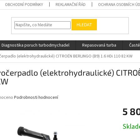
OBCHODNÍ PODMÍNKY
REKLAMAČNÍ ŘÁD
OCHRANA OSOBNÍCH Ú
HLEDAT
Diagnostika poruch turbodmychadel
Repasovaná turba
Časté
erpadlo (elektrohydraulické) CITROËN BERLINGO (B9) 1.6 HDi 110 82 KW
očerpadlo (elektrohydraulické) CITRO
KW
né
noceno
Podrobnosti hodnocení
ní
5 8
u
Měrná
Skla
cena:
ek.