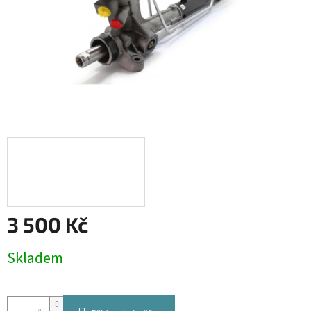
3 500 Kč
Měrná
Skladem
cena: