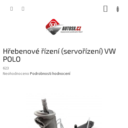
Přejít
NÁKUP
na
obsah
KOŠÍK
Hřebenové řízení (servořízení) VW
POLO
623
Průměrné
Neohodnoceno
Podrobnosti hodnocení
hodnocení
produktu
je
0,0
z
5
hvězdiček.