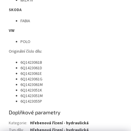
IBIZA IV
SKODA
FABIA
VW
POLO
Originální číslo dílu:
6Q1423061B
6Q1423061D
6Q1423061E
6Q1423061G
6Q1423061M
6Q1423051K
6Q1423051M
6Q1423055P
Doplňkové parametry
Kategorie
:
Hřebenová řízení - hydraulická
Typ dílu
:
Hřebenová řízení - hydraulická