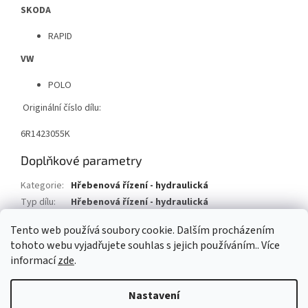
SKODA
RAPID
VW
POLO
Originální číslo dílu:
6R1423055K
Doplňkové parametry
Kategorie
:
Hřebenová řízení - hydraulická
Typ dílu
:
Hřebenová řízení - hydraulická
Typ vozu
:
Volkswagen Polo
Tento web používá soubory cookie. Dalším procházením
tohoto webu vyjadřujete souhlas s jejich používáním.. Více
Z
informací
zde
.
á
Vytvořil Shoptet
p
Nastavení
a