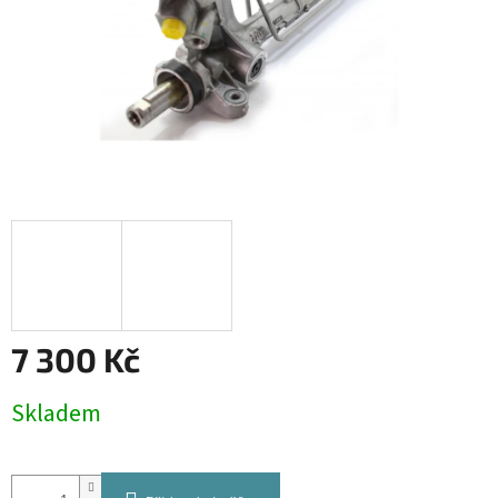
7 300 Kč
Měrná
Skladem
cena: