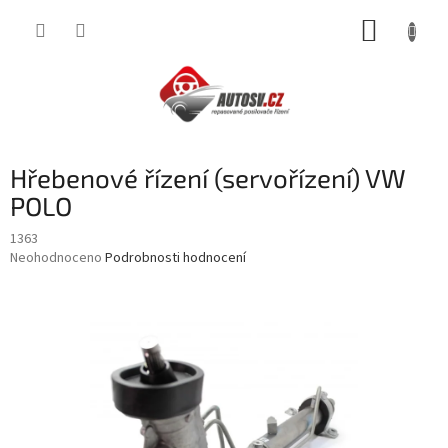
Přejít
NÁKUP
na
obsah
KOŠÍK
Hřebenové řízení (servořízení) VW
POLO
1363
Průměrné
Neohodnoceno
Podrobnosti hodnocení
hodnocení
produktu
je
0,0
z
5
hvězdiček.