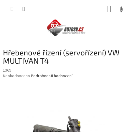
Přejít
NÁKUP
na
obsah
KOŠÍK
Hřebenové řízení (servořízení) VW
MULTIVAN T4
1369
Průměrné
Neohodnoceno
Podrobnosti hodnocení
hodnocení
produktu
je
0,0
z
5
hvězdiček.