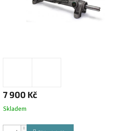
7 900 Kč
Měrná
Skladem
cena: