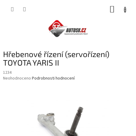
Přejít
NÁKUP
na
obsah
KOŠÍK
Hřebenové řízení (servořízení)
TOYOTA YARIS II
1234
Průměrné
Neohodnoceno
Podrobnosti hodnocení
hodnocení
produktu
je
0,0
z
5
hvězdiček.