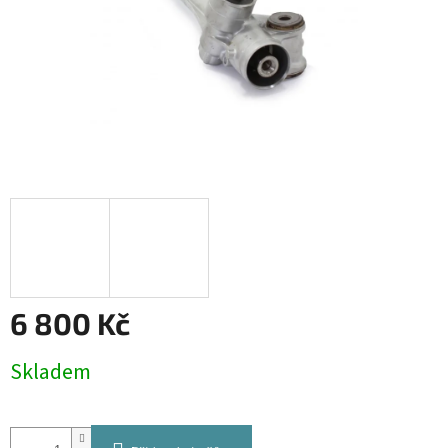
6 800 Kč
Měrná
Skladem
cena: