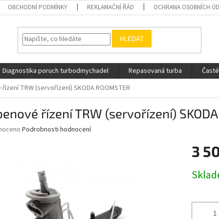
OBCHODNÍ PODMÍNKY
REKLAMAČNÍ ŘÁD
OCHRANA OSOBNÍCH Ú
HLEDAT
Diagnostika poruch turbodmychadel
Repasovaná turba
Časté
 řízení TRW (servořízení) SKODA ROOMSTER
benové řízení TRW (servořízení) SKO
né
noceno
Podrobnosti hodnocení
ní
3 5
u
Měrná
Skla
cena:
ek.