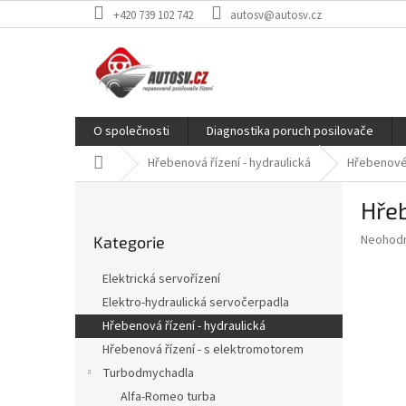
Přejít
+420 739 102 742
autosv@autosv.cz
na
obsah
O společnosti
Diagnostika poruch posilovače
Domů
Hřebenová řízení - hydraulická
Hřebenové
P
Hře
o
Přeskočit
s
Průměr
Neohod
Kategorie
kategorie
t
hodnoce
r
produkt
Elektrická servořízení
a
je
Elektro-hydraulická servočerpadla
0,0
n
z
Hřebenová řízení - hydraulická
n
5
í
Hřebenová řízení - s elektromotorem
hvězdič
p
Turbodmychadla
a
Alfa-Romeo turba