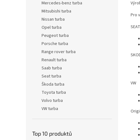
Výro
Mercedes-benz turba
Mitsubishi turba
Pro 
Nissan turba
SEA
Opel turba
Peugeot turba
Porsche turba
Range rover turba
SKO
Renault turba
Saab turba
Seat turba
VW
Škoda turba
Toyota turba
Volvo turba
VW turba
Origi
Top 10 produktů