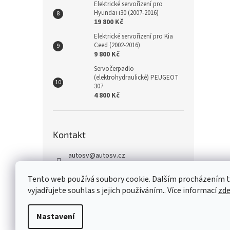
Elektrické servořízení pro
Hyundai i30 (2007-2016)
19 800 Kč
Elektrické servořízení pro Kia
Ceed (2002-2016)
9 800 Kč
Servočerpadlo
(elektrohydraulické) PEUGEOT
307
4 800 Kč
Kontakt
autosv
@
autosv.cz
+420 739 102 742
Tento web používá soubory cookie. Dalším procházením
+420 739 933 279
vyjadřujete souhlas s jejich používáním.. Více informací
zd
FaceBook
Nastavení
Z