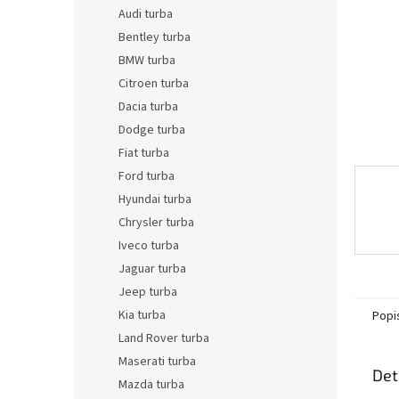
n
Audi turba
e
Bentley turba
l
BMW turba
Citroen turba
Dacia turba
Dodge turba
Fiat turba
Ford turba
Hyundai turba
Chrysler turba
Iveco turba
Jaguar turba
Jeep turba
Kia turba
Popi
Land Rover turba
Maserati turba
Det
Mazda turba