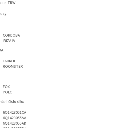
bce: TRW
vozy:
T
CORDOBA
IBIZA IV
DA
FABIA II
ROOMSTER
FOX
POLO
nální číslo dílu:
6Q1423051CA
6Q1423055AA
6Q1423055AD