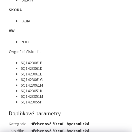
IBIZA IV
SKODA
FABIA
VW
POLO
Originální číslo dílu:
6Q1423061B
6Q1423061D
6Q1423061E
6Q1423061G
6Q1423061M
6Q1423051K
6Q1423051M
6Q1423055P
Doplňkové parametry
Kategorie
:
Hřebenová řízení - hydraulická
Typ dílu
:
Hřebenová řízení - hydraulická