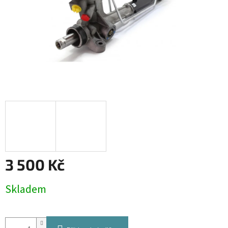
3 500 Kč
Měrná
Skladem
cena: