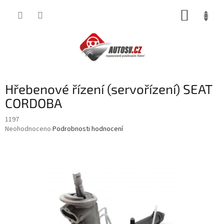
Přejít
NÁKUP
na
obsah
KOŠÍK
Hřebenové řízení (servořízení) SEAT
CORDOBA
1197
Průměrné
Neohodnoceno
Podrobnosti hodnocení
hodnocení
produktu
je
0,0
z
5
hvězdiček.