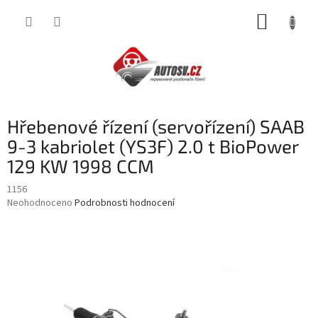
Přejít
NÁKUP
na
obsah
KOŠÍK
Hřebenové řízení (servořízení) SAAB
9-3 kabriolet (YS3F) 2.0 t BioPower
129 KW 1998 CCM
1156
Průměrné
Neohodnoceno
Podrobnosti hodnocení
hodnocení
produktu
je
0,0
z
5
hvězdiček.