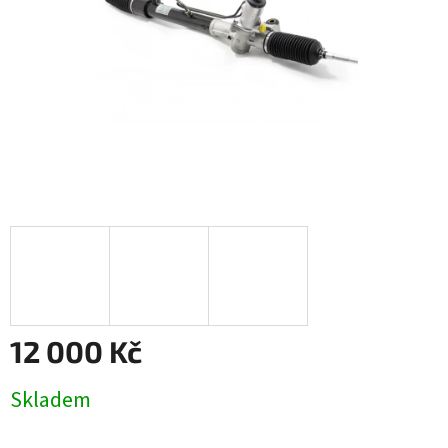
12 000 Kč
Měrná
Skladem
cena: