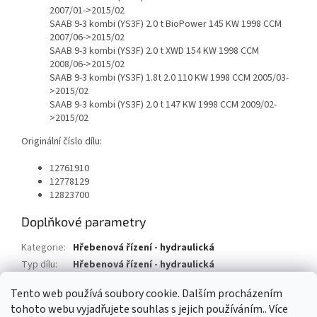
2007/01->2015/02
SAAB 9-3 kombi (YS3F) 2.0 t BioPower 145 KW 1998 CCM
2007/06->2015/02
SAAB 9-3 kombi (YS3F) 2.0 t XWD 154 KW 1998 CCM
2008/06->2015/02
SAAB 9-3 kombi (YS3F) 1.8t 2.0 110 KW 1998 CCM 2005/03-
>2015/02
SAAB 9-3 kombi (YS3F) 2.0 t 147 KW 1998 CCM 2009/02-
>2015/02
Originální číslo dílu:
12761910
12778129
12823700
Doplňkové parametry
Kategorie
:
Hřebenová řízení - hydraulická
Typ dílu
:
Hřebenová řízení - hydraulická
Typ vozu
:
Saab 9-3 kabriolet
Tento web používá soubory cookie. Dalším procházením
tohoto webu vyjadřujete souhlas s jejich používáním.. Více