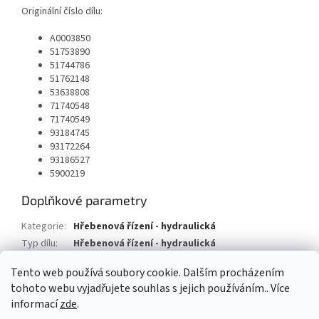
Originální číslo dílu:
A0003850
51753890
51744786
51762148
53638808
71740548
71740549
93184745
93172264
93186527
5900219
Doplňkové parametry
Kategorie
:
Hřebenová řízení - hydraulická
Typ dílu
:
Hřebenová řízení - hydraulická
Typ vozu
:
Saab 9-3 kabrolet
Tento web používá soubory cookie. Dalším procházením
tohoto webu vyjadřujete souhlas s jejich používáním.. Více
Z
informací
zde
.
á