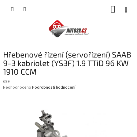
Přejít
NÁKUP
na
obsah
KOŠÍK
Hřebenové řízení (servořízení) SAAB
9-3 kabriolet (YS3F) 1.9 TTiD 96 KW
1910 CCM
699
Průměrné
Neohodnoceno
Podrobnosti hodnocení
hodnocení
produktu
je
0,0
z
5
hvězdiček.