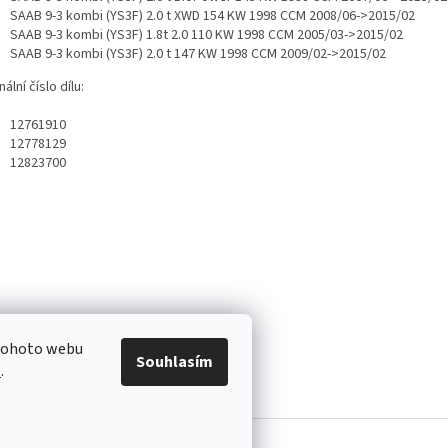
SAAB 9-3 kombi (YS3F) 2.0 t XWD 154 KW 1998 CCM 2008/06->2015/02
SAAB 9-3 kombi (YS3F) 1.8t 2.0 110 KW 1998 CCM 2005/03->2015/02
SAAB 9-3 kombi (YS3F) 2.0 t 147 KW 1998 CCM 2009/02->2015/02
nální číslo dílu:
12761910
12778129
12823700
 tohoto webu
Souhlasím
e
.