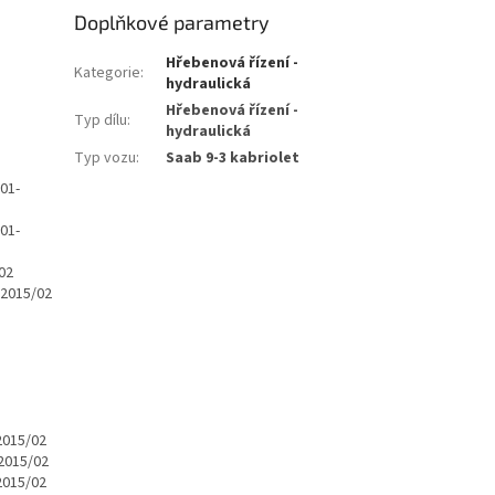
Doplňkové parametry
Hřebenová řízení -
Kategorie
:
hydraulická
Hřebenová řízení -
Typ dílu
:
hydraulická
Typ vozu
:
Saab 9-3 kabriolet
01-
01-
02
>2015/02
2015/02
>2015/02
2015/02