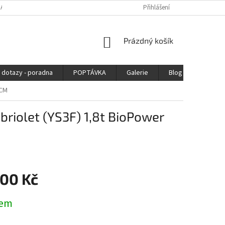
DAJŮ
Přihlášení
NÁKUPNÍ
Prázdný košík
KOŠÍK
 dotazy - poradna
POPTÁVKA
Galerie
Blog
Kontak
CCM
briolet (YS3F) 1,8t BioPower
000 Kč
dem