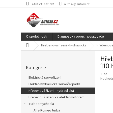
Přejít
+420 739 102 742
autosv@autosv.cz
na
obsah
O společnosti
Diagnostika poruch posilovače
Domů
Hřebenová řízení - hydraulická
Hřebenové 
P
Hřeb
o
Přeskočit
s
110
Kategorie
kategorie
t
1155
r
Elektrická servořízení
Průměr
Neohod
a
hodnoce
Elektro-hydraulická servočerpadla
n
produkt
Hřebenová řízení - hydraulická
n
je
í
Hřebenová řízení - s elektromotorem
0,0
z
p
Turbodmychadla
5
a
Alfa-Romeo turba
hvězdič