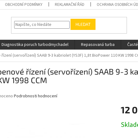
OBCHODNÍ PODMÍNKY
REKLAMAČNÍ ŘÁD
OCHRANA OSOBNÍCH Ú
HLEDAT
Diagnostika poruch turbodmychadel
Repasovaná turba
Časté
řízení (servořízení) SAAB 9-3 kabriolet (YS3F) 1,8t BioPower 110 KW 1998 
enové řízení (servořízení) SAAB 9-3 ka
 KW 1998 CCM
né
noceno
Podrobnosti hodnocení
ní
12 
u
Měrná
Skla
cena:
ek.