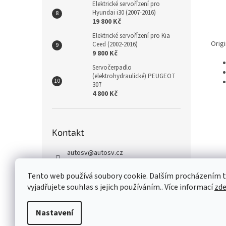
Elektrické servořízení pro
Hyundai i30 (2007-2016)
19 800 Kč
Elektrické servořízení pro Kia
Origi
Ceed (2002-2016)
9 800 Kč
Servočerpadlo
(elektrohydraulické) PEUGEOT
307
4 800 Kč
Kontakt
autosv
@
autosv.cz
+420 739 102 742
Tento web používá soubory cookie. Dalším procházením
+420 739 933 279
vyjadřujete souhlas s jejich používáním.. Více informací
zd
FaceBook
Nastavení
Z