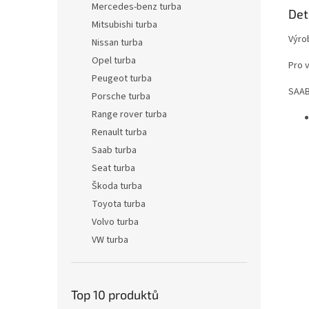
Mercedes-benz turba
Det
Mitsubishi turba
Výro
Nissan turba
Opel turba
Pro 
Peugeot turba
SAA
Porsche turba
Range rover turba
Renault turba
Saab turba
Seat turba
Škoda turba
Toyota turba
Volvo turba
VW turba
Top 10 produktů