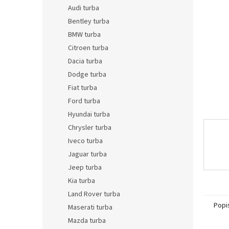
n
Audi turba
e
Bentley turba
l
BMW turba
Citroen turba
Dacia turba
Dodge turba
Fiat turba
Ford turba
Hyundai turba
Chrysler turba
Iveco turba
Jaguar turba
Jeep turba
Kia turba
Land Rover turba
Popi
Maserati turba
Mazda turba