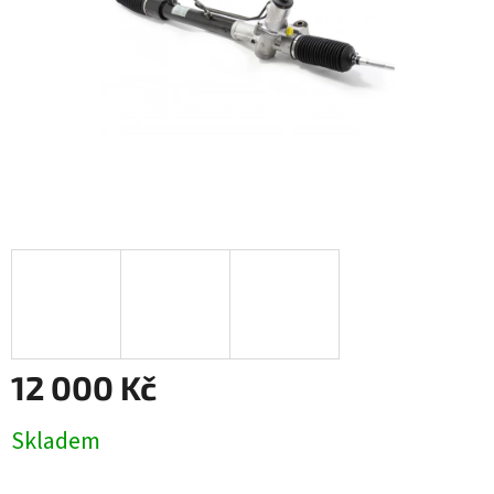
12 000 Kč
Měrná
Skladem
cena: