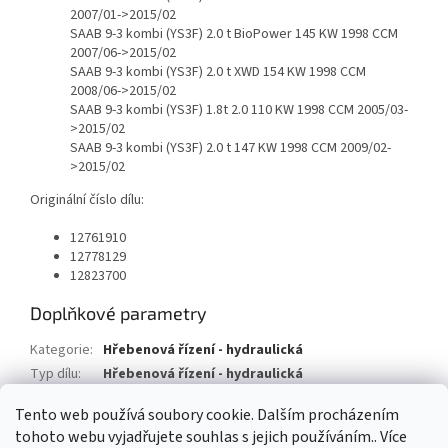
2007/01->2015/02
SAAB 9-3 kombi (YS3F) 2.0 t BioPower 145 KW 1998 CCM
2007/06->2015/02
SAAB 9-3 kombi (YS3F) 2.0 t XWD 154 KW 1998 CCM
2008/06->2015/02
SAAB 9-3 kombi (YS3F) 1.8t 2.0 110 KW 1998 CCM 2005/03-
>2015/02
SAAB 9-3 kombi (YS3F) 2.0 t 147 KW 1998 CCM 2009/02-
>2015/02
Originální číslo dílu:
12761910
12778129
12823700
Doplňkové parametry
Kategorie
:
Hřebenová řízení - hydraulická
Typ dílu
:
Hřebenová řízení - hydraulická
Typ vozu
:
Saab 9-3
Tento web používá soubory cookie. Dalším procházením
tohoto webu vyjadřujete souhlas s jejich používáním.. Více