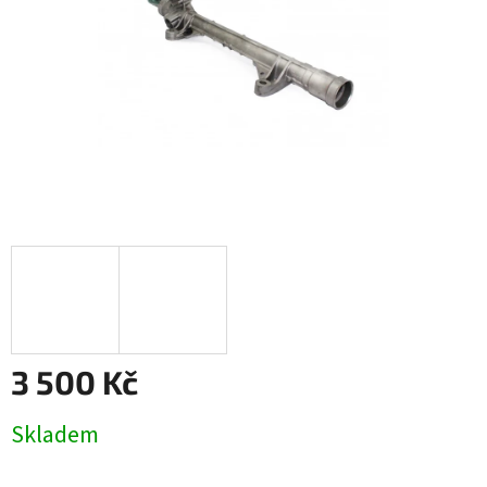
3 500 Kč
Měrná
Skladem
cena: