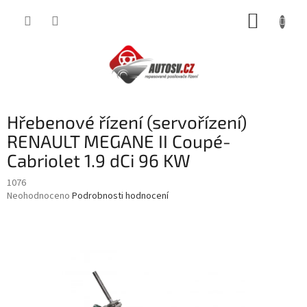
Přejít
NÁKUP
na
obsah
KOŠÍK
Hřebenové řízení (servořízení)
RENAULT MEGANE II Coupé-
Cabriolet 1.9 dCi 96 KW
1076
Průměrné
Neohodnoceno
Podrobnosti hodnocení
hodnocení
produktu
je
0,0
z
5
hvězdiček.