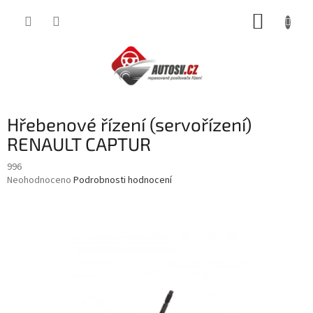
Přejít
NÁKUP
na
obsah
KOŠÍK
Hřebenové řízení (servořízení)
RENAULT CAPTUR
996
Průměrné
Neohodnoceno
Podrobnosti hodnocení
hodnocení
produktu
je
0,0
z
5
hvězdiček.