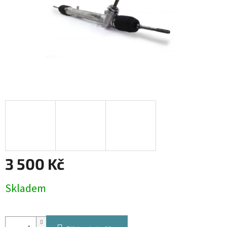
3 500 Kč
Měrná
Skladem
cena: