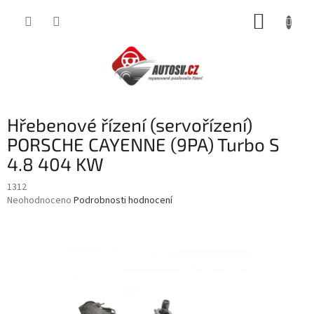
Přejít
NÁKUP
na
obsah
KOŠÍK
Hřebenové řízení (servořízení)
PORSCHE CAYENNE (9PA) Turbo S
4.8 404 KW
1312
Průměrné
Neohodnoceno
Podrobnosti hodnocení
hodnocení
produktu
je
0,0
z
5
hvězdiček.