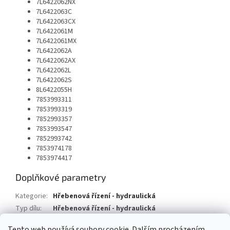
7L6422062NX
7L6422063C
7L6422063CX
7L6422061M
7L6422061MX
7L6422062A
7L6422062AX
7L6422062L
7L6422062S
8L6422055H
7853993311
7853993319
7852993357
7853993547
7852993742
7853974178
7853974417
Doplňkové parametry
Kategorie
:
Hřebenová řízení - hydraulická
Typ dílu
:
Hřebenová řízení - hydraulická
Typ vozu
:
Porsche Cayenne Turbo S
Tento web používá soubory cookie. Dalším procházením