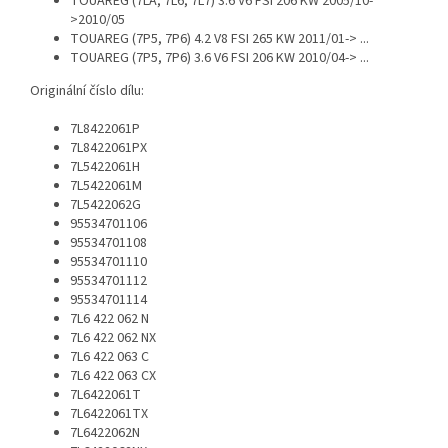
TOUAREG (7LA, 7L6, 7L7) 3.6 V6 FSI 206 KW 2005/10-
>2010/05
TOUAREG (7P5, 7P6) 4.2 V8 FSI 265 KW 2011/01-> ...
TOUAREG (7P5, 7P6) 3.6 V6 FSI 206 KW 2010/04-> ...
Originální číslo dílu:
7L8422061P
7L8422061PX
7L5422061H
7L5422061M
7L5422062G
95534701106
95534701108
95534701110
95534701112
95534701114
7L6 422 062 N
7L6 422 062 NX
7L6 422 063 C
7L6 422 063 CX
7L6422061T
7L6422061TX
7L6422062N