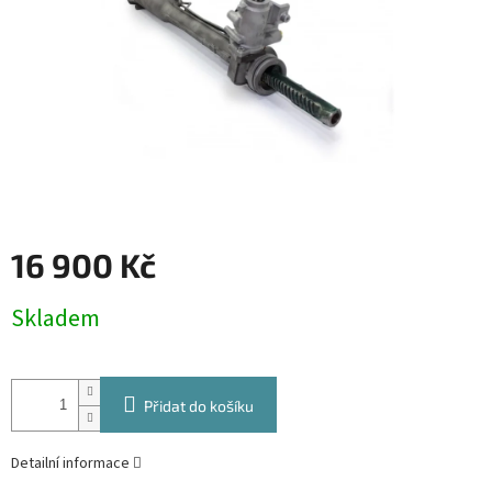
16 900 Kč
Měrná
Skladem
cena:
Přidat do košíku
Detailní informace