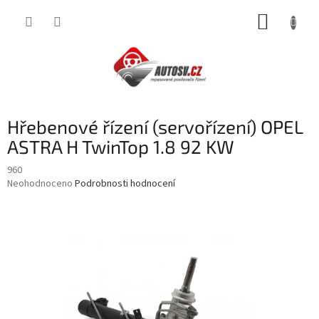
Přejít
NÁKUP
na
obsah
KOŠÍK
Hřebenové řízení (servořízení) OPEL
ASTRA H TwinTop 1.8 92 KW
960
Průměrné
Neohodnoceno
Podrobnosti hodnocení
hodnocení
produktu
je
0,0
z
5
hvězdiček.