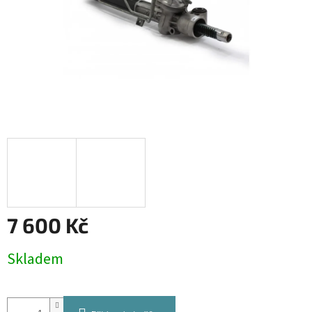
7 600 Kč
Měrná
Skladem
cena: