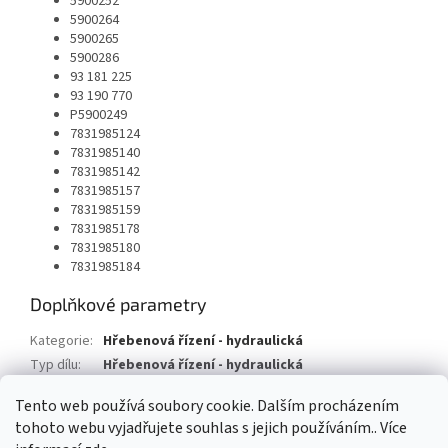
5900252
5900264
5900265
5900286
93 181 225
93 190 770
P5900249
7831985124
7831985140
7831985142
7831985157
7831985159
7831985178
7831985180
7831985184
Doplňkové parametry
Kategorie
:
Hřebenová řízení - hydraulická
Typ dílu
:
Hřebenová řízení - hydraulická
Typ vozu
:
Opel Astra H TwinTop
Tento web používá soubory cookie. Dalším procházením
tohoto webu vyjadřujete souhlas s jejich používáním.. Více
Z