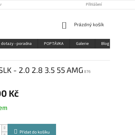
DAJŮ
Přihlášení
NÁKUPNÍ
Prázdný košík
KOŠÍK
 dotazy - poradna
POPTÁVKA
Galerie
Blog
Kontak
LK - 2.0 2.8 3.5 55 AMG
876
00 Kč
dem
Přidat do košíku