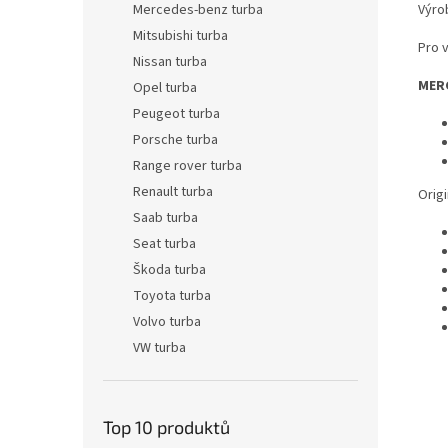
Výro
Mercedes-benz turba
Mitsubishi turba
Pro 
Nissan turba
MER
Opel turba
Peugeot turba
Porsche turba
Range rover turba
Renault turba
Origi
Saab turba
Seat turba
Škoda turba
Toyota turba
Volvo turba
VW turba
Top 10 produktů