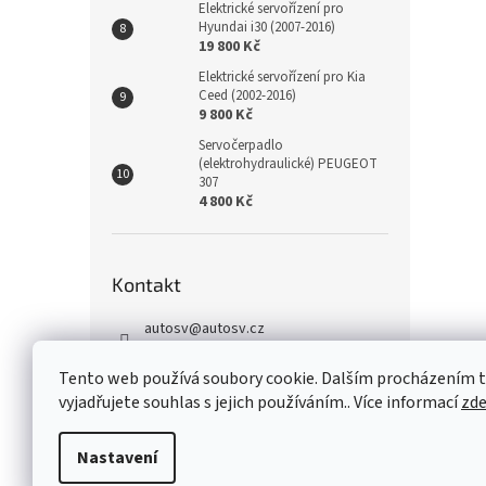
Elektrické servořízení pro
Hyundai i30 (2007-2016)
19 800 Kč
Elektrické servořízení pro Kia
Ceed (2002-2016)
9 800 Kč
Servočerpadlo
(elektrohydraulické) PEUGEOT
307
4 800 Kč
Kontakt
autosv
@
autosv.cz
+420 739 102 742
Tento web používá soubory cookie. Dalším procházením
+420 739 933 279
vyjadřujete souhlas s jejich používáním.. Více informací
zd
FaceBook
Nastavení
Z