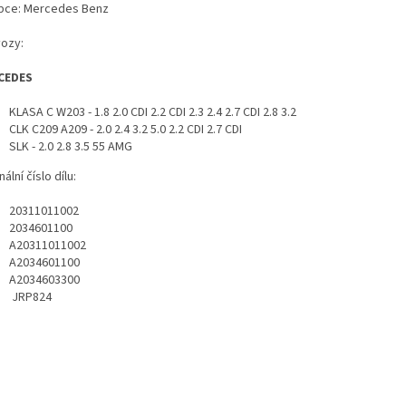
bce: Mercedes Benz
vozy:
CEDES
KLASA C W203 - 1.8 2.0 CDI 2.2 CDI 2.3 2.4 2.7 CDI 2.8 3.2
CLK C209 A209 - 2.0 2.4 3.2 5.0 2.2 CDI 2.7 CDI
SLK - 2.0 2.8 3.5 55 AMG
nální číslo dílu:
20311011002
2034601100
A20311011002
A2034601100
A2034603300
JRP824