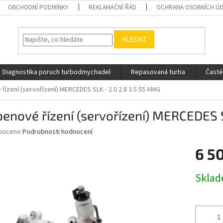
OBCHODNÍ PODMÍNKY
REKLAMAČNÍ ŘÁD
OCHRANA OSOBNÍCH Ú
HLEDAT
Diagnostika poruch turbodmychadel
Repasovaná turba
Časté
řízení (servořízení) MERCEDES SLK - 2.0 2.8 3.5 55 AMG
enové řízení (servořízení) MERCEDES S
né
noceno
Podrobnosti hodnocení
ní
6 5
u
Měrná
Skla
cena:
ek.