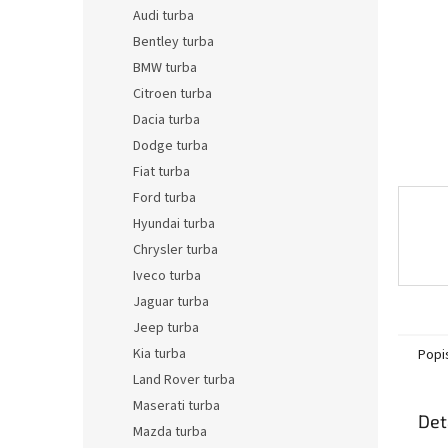
n
Audi turba
e
Bentley turba
l
BMW turba
Citroen turba
Dacia turba
Dodge turba
Fiat turba
Ford turba
Hyundai turba
Chrysler turba
Iveco turba
Jaguar turba
Jeep turba
Kia turba
Popi
Land Rover turba
Maserati turba
Det
Mazda turba