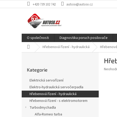
Přejít
+420 739 102 742
autosv@autosv.cz
na
obsah
O společnosti
Diagnostika poruch posilovače
Domů
Hřebenová řízení - hydraulická
Hřebenové 
P
Hřeb
o
Přeskočit
s
Průměr
Neohod
Kategorie
kategorie
t
hodnoce
r
produkt
Elektrická servořízení
a
je
Elektro-hydraulická servočerpadla
0,0
n
z
Hřebenová řízení - hydraulická
n
5
í
Hřebenová řízení - s elektromotorem
hvězdič
p
Turbodmychadla
a
Alfa-Romeo turba