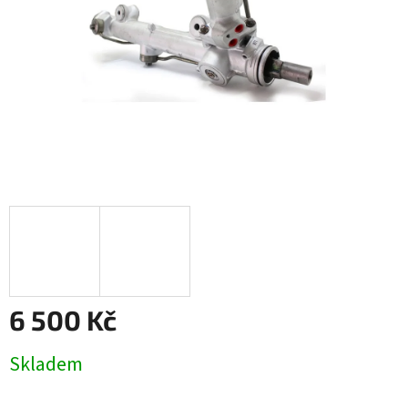
6 500 Kč
Měrná
Skladem
cena: