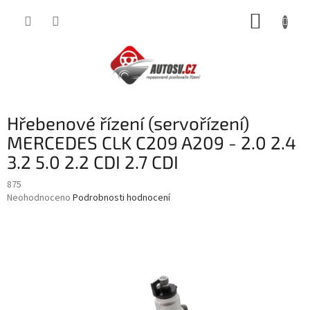
Přejít
NÁKUP
na
obsah
KOŠÍK
Hřebenové řízení (servořízení)
MERCEDES CLK C209 A209 - 2.0 2.4
3.2 5.0 2.2 CDI 2.7 CDI
875
Průměrné
Neohodnoceno
Podrobnosti hodnocení
hodnocení
produktu
je
0,0
z
5
hvězdiček.