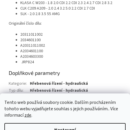
KLASA C W203 - 1.8 2.0 CDI 2.2 CDI 2.3 2.4 2.7 CDI 2.8 3.2
CLK C209 A209 - 2.0 2.4 3.2 5.0 2.2 CDI 2.7 CDI
SLK - 2.0 2.8 3.5 55 AMG
Originální číslo dílu:
20311011002
2034601100
A20311011002
A2034601100
A2034603300
JRP824
Doplňkové parametry
Kategorie
:
Hřebenová řízení - hydraulická
Typ dílu
:
Hřebenová řízení - hydraulická
Typ vozu
:
Mercedes Benz CLK
Tento web používá soubory cookie. Dalším procházením
tohoto webu vyjadřujete souhlas s jejich používáním.. Více
Z
informací
zde
.
á
Vytvořil Shoptet
p