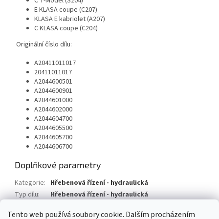
C T-Model (S204)
E KLASA coupe (C207)
KLASA E kabriolet (A207)
C KLASA coupe (C204)
Originální číslo dílu:
A20411011017
20411011017
A2044600501
A2044600901
A2044601000
A2044602000
A2044604700
A2044605500
A2044605700
A2044606700
Doplňkové parametry
Kategorie
:
Hřebenová řízení - hydraulická
Typ dílu
:
Hřebenová řízení - hydraulická
Typ vozu
:
Mercedes Benz C T-model
Tento web používá soubory cookie. Dalším procházením