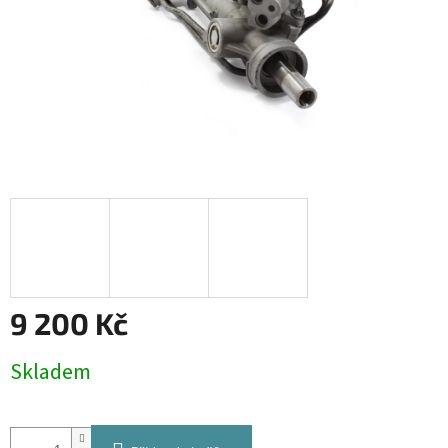
9 200 Kč
Měrná
Skladem
cena: