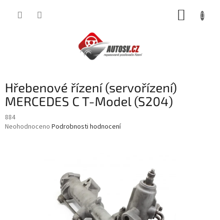
Přejít
NÁKUP
na
obsah
KOŠÍK
Hřebenové řízení (servořízení)
MERCEDES C T-Model (S204)
884
Průměrné
Neohodnoceno
Podrobnosti hodnocení
hodnocení
produktu
je
0,0
z
5
hvězdiček.