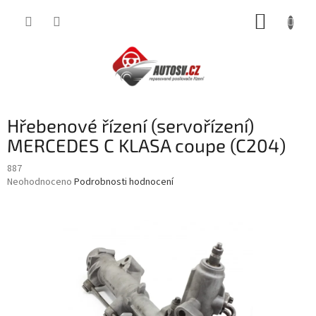
Přejít
NÁKUP
na
obsah
KOŠÍK
Hřebenové řízení (servořízení)
MERCEDES C KLASA coupe (C204)
887
Průměrné
Neohodnoceno
Podrobnosti hodnocení
hodnocení
produktu
je
0,0
z
5
hvězdiček.