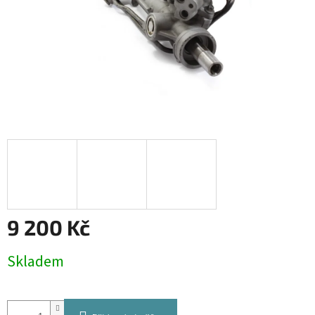
9 200 Kč
Měrná
Skladem
cena: