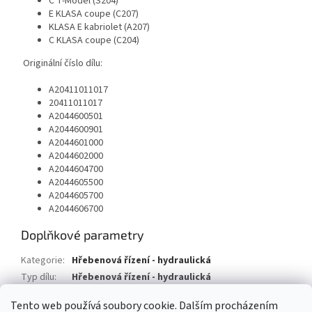
C T-Model (S204)
E KLASA coupe (C207)
KLASA E kabriolet (A207)
C KLASA coupe (C204)
Originální číslo dílu:
A20411011017
20411011017
A2044600501
A2044600901
A2044601000
A2044602000
A2044604700
A2044605500
A2044605700
A2044606700
Doplňkové parametry
Kategorie
:
Hřebenová řízení - hydraulická
Typ dílu
:
Hřebenová řízení - hydraulická
Typ vozu
:
Mercedes Benz C Coupe
Tento web používá soubory cookie. Dalším procházením