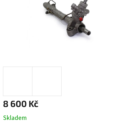
8 600 Kč
Měrná
Skladem
cena: