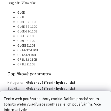
Originální číslo dílu:
GJ6E
GR1L
GJ6E-32-110B
GJ6E-32-110D
GJ6E-32-110E
GJ6E32110B
GJ6E32110D
GJ6E32110E
GR1A-32-110B
GR1A32110B
GR1L-32-110B
GR1L32110B
Doplňkové parametry
Kategorie
:
Hřebenová řízení - hydraulická
Typ dílu
:
Hřebenová řízení - hydraulická
Typ vozu
:
Mazda 6 Station Wagon
Tento web používá soubory cookie. Dalším procházením
tohoto webu vyjadřujete souhlas s jejich používáním.. Více
Z
informací
zde
.