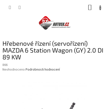
Přejít
NÁKUP
na
obsah
KOŠÍK
Hřebenové řízení (servořízení)
MAZDA 6 Station Wagon (GY) 2.0 DI
89 KW
866
Průměrné
Neohodnoceno
Podrobnosti hodnocení
hodnocení
produktu
je
0,0
z
5
hvězdiček.