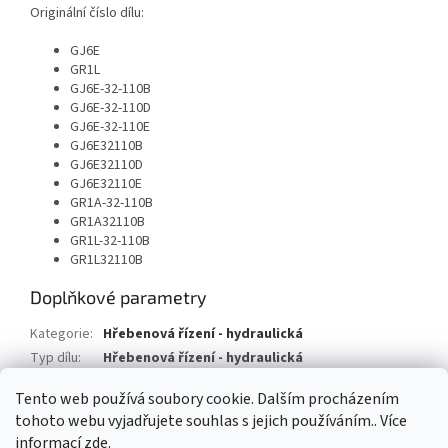
Originální číslo dílu:
GJ6E
GR1L
GJ6E-32-110B
GJ6E-32-110D
GJ6E-32-110E
GJ6E32110B
GJ6E32110D
GJ6E32110E
GR1A-32-110B
GR1A32110B
GR1L-32-110B
GR1L32110B
Doplňkové parametry
Kategorie
:
Hřebenová řízení - hydraulická
Typ dílu
:
Hřebenová řízení - hydraulická
Typ vozu
:
Mazda 6 Station Wagon
Tento web používá soubory cookie. Dalším procházením
tohoto webu vyjadřujete souhlas s jejich používáním.. Více
Z
informací
zde
.