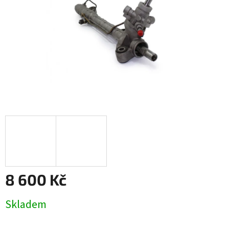
8 600 Kč
Měrná
Skladem
cena: