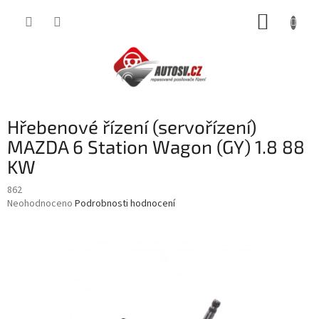
Přejít
NÁKUP
na
obsah
KOŠÍK
Hřebenové řízení (servořízení)
MAZDA 6 Station Wagon (GY) 1.8 88
KW
862
Průměrné
Neohodnoceno
Podrobnosti hodnocení
hodnocení
produktu
je
0,0
z
5
hvězdiček.