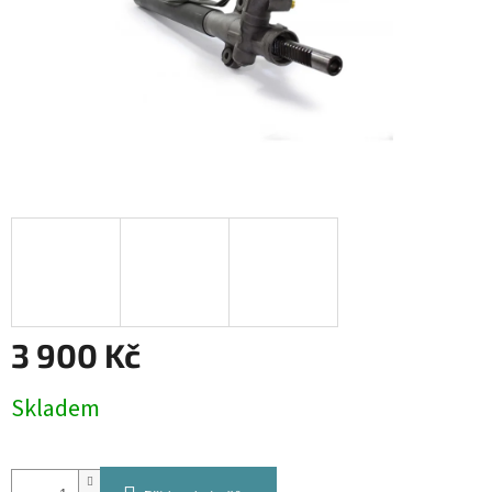
3 900 Kč
Měrná
Skladem
cena: