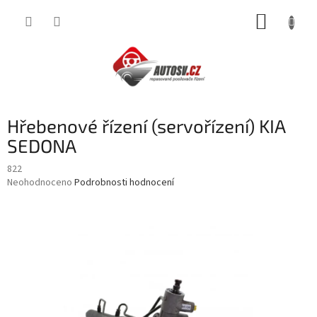
Přejít
NÁKUP
na
obsah
KOŠÍK
Hřebenové řízení (servořízení) KIA
SEDONA
822
Průměrné
Neohodnoceno
Podrobnosti hodnocení
hodnocení
produktu
je
0,0
z
5
hvězdiček.