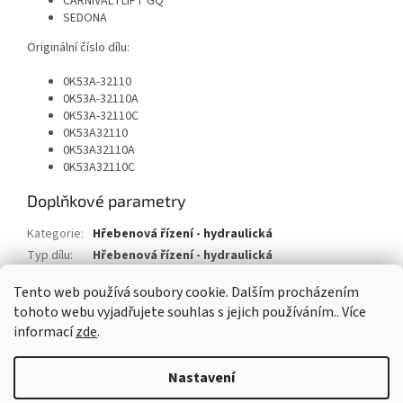
CARNIVAL I LIFT GQ
SEDONA
Originální číslo dílu:
0K53A-32110
0K53A-32110A
0K53A-32110C
0K53A32110
0K53A32110A
0K53A32110C
Doplňkové parametry
Kategorie
:
Hřebenová řízení - hydraulická
Typ dílu
:
Hřebenová řízení - hydraulická
Typ vozu
:
Kia Sedona
Tento web používá soubory cookie. Dalším procházením
tohoto webu vyjadřujete souhlas s jejich používáním.. Více
Z
informací
zde
.
á
Vytvořil Shoptet
p
Nastavení
a