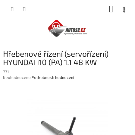
Přejít
NÁKUP
na
obsah
KOŠÍK
Hřebenové řízení (servořízení)
HYUNDAI i10 (PA) 1.1 48 KW
771
Průměrné
Neohodnoceno
Podrobnosti hodnocení
hodnocení
produktu
je
0,0
z
5
hvězdiček.