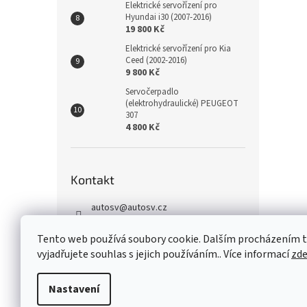
Elektrické servořízení pro
Hyundai i30 (2007-2016)
19 800 Kč
Elektrické servořízení pro Kia
Ceed (2002-2016)
9 800 Kč
Servočerpadlo
(elektrohydraulické) PEUGEOT
307
4 800 Kč
Kontakt
autosv
@
autosv.cz
+420 739 102 742
Tento web používá soubory cookie. Dalším procházením
+420 739 933 279
vyjadřujete souhlas s jejich používáním.. Více informací
zd
FaceBook
Nastavení
Z