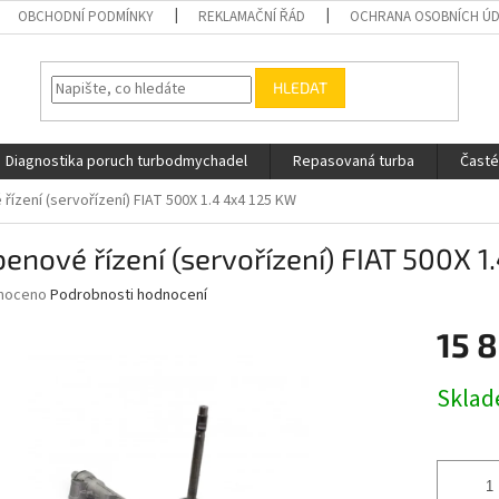
OBCHODNÍ PODMÍNKY
REKLAMAČNÍ ŘÁD
OCHRANA OSOBNÍCH Ú
HLEDAT
Diagnostika poruch turbodmychadel
Repasovaná turba
Časté
řízení (servořízení) FIAT 500X 1.4 4x4 125 KW
enové řízení (servořízení) FIAT 500X 
né
noceno
Podrobnosti hodnocení
ní
15 
u
Měrná
Skla
cena:
ek.