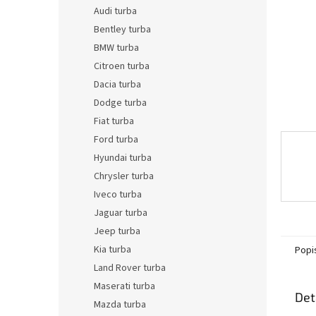
n
Audi turba
e
Bentley turba
l
BMW turba
Citroen turba
Dacia turba
Dodge turba
Fiat turba
Ford turba
Hyundai turba
Chrysler turba
Iveco turba
Jaguar turba
Jeep turba
Kia turba
Popi
Land Rover turba
Maserati turba
Det
Mazda turba