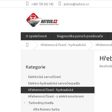
Přejít
+420 739 102 742
autosv@autosv.cz
na
obsah
O společnosti
Diagnostika poruch posilovače
Domů
Hřebenová řízení - hydraulická
Hřebenové 
P
Hřeb
o
Přeskočit
s
Průměr
Neohod
Kategorie
kategorie
t
hodnoce
r
produkt
Elektrická servořízení
a
je
Elektro-hydraulická servočerpadla
0,0
n
z
Hřebenová řízení - hydraulická
n
5
í
Hřebenová řízení - s elektromotorem
hvězdič
p
Turbodmychadla
a
Alfa-Romeo turba