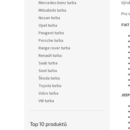
Výro
Mercedes-benz turba
Mitsubishi turba
Pro 
Nissan turba
FIAT
Opel turba
Peugeot turba
Porsche turba
Range rover turba
Renault turba
Saab turba
Seat turba
Škoda turba
Toyota turba
Volvo turba
JEEP
VW turba
Top 10 produktů