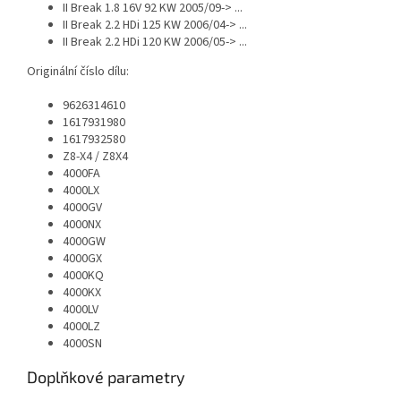
II Break 1.8 16V 92 KW 2005/09-> ...
II Break 2.2 HDi 125 KW 2006/04-> ...
II Break 2.2 HDi 120 KW 2006/05-> ...
Originální číslo dílu:
9626314610
1617931980
1617932580
Z8-X4 / Z8X4
4000FA
4000LX
4000GV
4000NX
4000GW
4000GX
4000KQ
4000KX
4000LV
4000LZ
4000SN
Doplňkové parametry