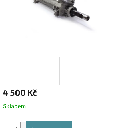
4 500 Kč
Měrná
Skladem
cena: