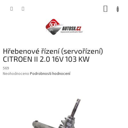
Přejít
NÁKUP
na
obsah
KOŠÍK
Hřebenové řízení (servořízení)
CITROEN II 2.0 16V 103 KW
569
Průměrné
Neohodnoceno
Podrobnosti hodnocení
hodnocení
produktu
je
0,0
z
5
hvězdiček.