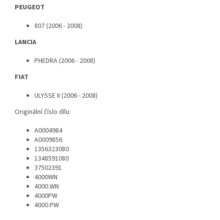
PEUGEOT
807 (2006 - 2008)
LANCIA
PHEDRA (2006 - 2008)
FIAT
ULYSSE II (2006 - 2008)
Originální číslo dílu:
A0004984
A0009856
1356323080
1348591080
37502391
4000WN
4000.WN
4000PW
4000.PW