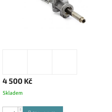
4 500 Kč
Měrná
Skladem
cena: