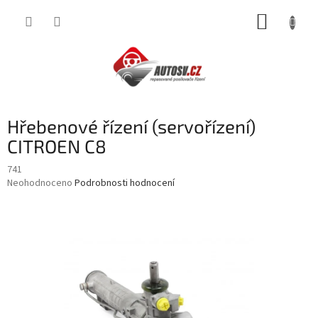
Přejít
NÁKUP
na
obsah
KOŠÍK
Hřebenové řízení (servořízení)
CITROEN C8
741
Průměrné
Neohodnoceno
Podrobnosti hodnocení
hodnocení
produktu
je
0,0
z
5
hvězdiček.