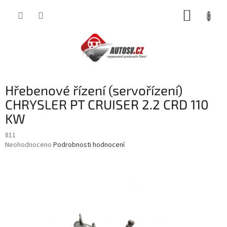
Přejít
NÁKUP
na
obsah
KOŠÍK
Hřebenové řízení (servořízení)
CHRYSLER PT CRUISER 2.2 CRD 110
KW
811
Průměrné
Neohodnoceno
Podrobnosti hodnocení
hodnocení
produktu
je
0,0
z
5
hvězdiček.