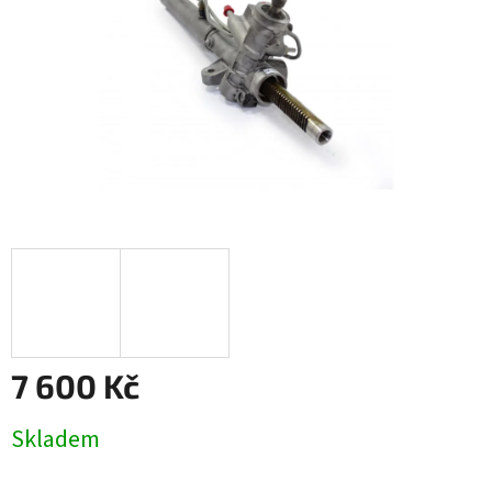
7 600 Kč
Měrná
Skladem
cena: