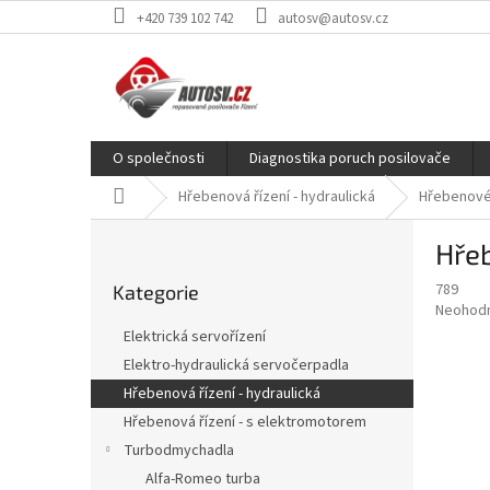
Přejít
+420 739 102 742
autosv@autosv.cz
na
obsah
O společnosti
Diagnostika poruch posilovače
Domů
Hřebenová řízení - hydraulická
Hřebenové 
P
Hřeb
o
Přeskočit
s
789
Kategorie
kategorie
t
Průměr
Neohod
r
hodnoce
Elektrická servořízení
a
produkt
Elektro-hydraulická servočerpadla
je
n
0,0
Hřebenová řízení - hydraulická
n
z
í
Hřebenová řízení - s elektromotorem
5
p
Turbodmychadla
hvězdič
a
Alfa-Romeo turba