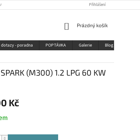
DAJŮ
Přihlášení
NÁKUPNÍ
Prázdný košík
KOŠÍK
 dotazy - poradna
POPTÁVKA
Galerie
Blog
Kontak
T SPARK (M300) 1.2 LPG 60 KW
00 Kč
dem