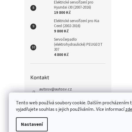
Elektrické servořízení pro
Hyundai i30 (2007-2016)
19 800 Kč
Elektrické servořízení pro Kia
Ceed (2002-2016)
9 800 Kč
Servočerpadlo
(elektrohydraulické) PEUGEOT
307
4 800 Kč
Kontakt
autosv
@
autosv.cz
+420 739 102 742
Tento web používá soubory cookie. Dalším procházením
+420 739 933 279
vyjadřujete souhlas s jejich používáním.. Více informací
zd
FaceBook
Nastavení
Z