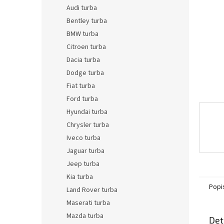
n
Audi turba
e
Bentley turba
l
BMW turba
Citroen turba
Dacia turba
Dodge turba
Fiat turba
Ford turba
Hyundai turba
Chrysler turba
Iveco turba
Jaguar turba
Jeep turba
Kia turba
Popi
Land Rover turba
Maserati turba
Mazda turba
Det