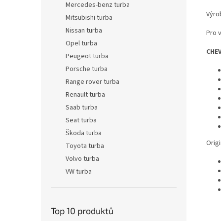
Mercedes-benz turba
Výro
Mitsubishi turba
Nissan turba
Pro 
Opel turba
CHE
Peugeot turba
Porsche turba
Range rover turba
Renault turba
Saab turba
Seat turba
Škoda turba
Origi
Toyota turba
Volvo turba
VW turba
Top 10 produktů