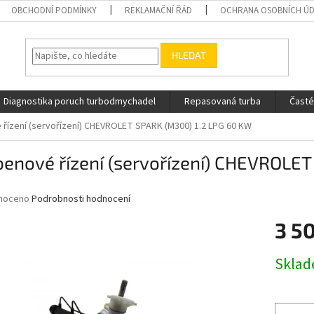
OBCHODNÍ PODMÍNKY
REKLAMAČNÍ ŘÁD
OCHRANA OSOBNÍCH Ú
HLEDAT
Diagnostika poruch turbodmychadel
Repasovaná turba
Časté
řízení (servořízení) CHEVROLET SPARK (M300) 1.2 LPG 60 KW
enové řízení (servořízení) CHEVROLE
né
noceno
Podrobnosti hodnocení
ní
3 5
u
Měrná
Skla
cena:
ek.