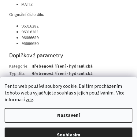
MATIZ
Originální číslo dílu:
96316282
96316283
96666689
96666690
Doplňkové parametry
Kategorie
:
Hřebenová řízení - hydraulická
Typ dílu
:
Hřebenová řízení - hydraulická
Typ vozu
:
Daewoo, Chevrolet, Matiz
Tento web používá soubory cookie. Dalším procházením
tohoto webu vyjadřujete souhlas s jejich používáním.. Více
Z
informací
zde
.
á
Vytvořil Shoptet
p
Nastavení
a
t
Copyright 2026
AUTOSV - repasované posilovače řízení
. Všechna
í
Souhlasím
práva vyhrazena.