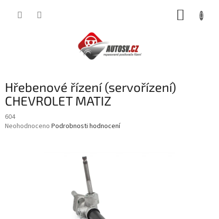
Přejít
NÁKUP
na
obsah
KOŠÍK
Hřebenové řízení (servořízení)
CHEVROLET MATIZ
604
Průměrné
Neohodnoceno
Podrobnosti hodnocení
hodnocení
produktu
je
0,0
z
5
hvězdiček.