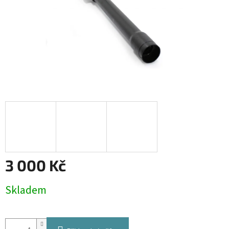
3 000 Kč
Měrná
Skladem
cena: