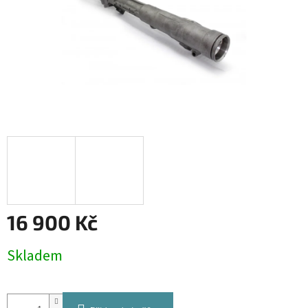
16 900 Kč
Měrná
Skladem
cena: