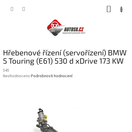
Přejít
NÁKUP
na
obsah
KOŠÍK
Hřebenové řízení (servořízení) BMW
5 Touring (E61) 530 d xDrive 173 KW
545
Průměrné
Neohodnoceno
Podrobnosti hodnocení
hodnocení
produktu
je
0,0
z
5
hvězdiček.