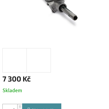
7 300 Kč
Měrná
Skladem
cena: