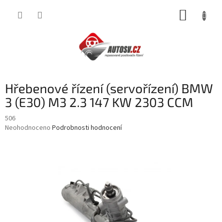
Přejít
NÁKUP
na
obsah
KOŠÍK
Hřebenové řízení (servořízení) BMW
3 (E30) M3 2.3 147 KW 2303 CCM
506
Průměrné
Neohodnoceno
Podrobnosti hodnocení
hodnocení
produktu
je
0,0
z
5
hvězdiček.