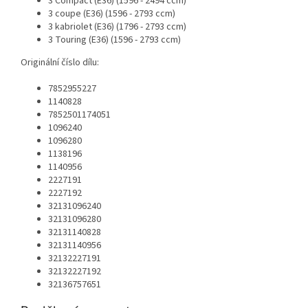
3 Compact (E36) (1596 - 2494 ccm)
3 coupe (E36) (1596 - 2793 ccm)
3 kabriolet (E36) (1796 - 2793 ccm)
3 Touring (E36) (1596 - 2793 ccm)
Originální číslo dílu:
7852955227
1140828
7852501174051
1096240
1096280
1138196
1140956
2227191
2227192
32131096240
32131096280
32131140828
32131140956
32132227191
32132227192
32136757651