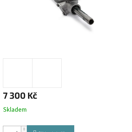
7 300 Kč
Měrná
Skladem
cena: