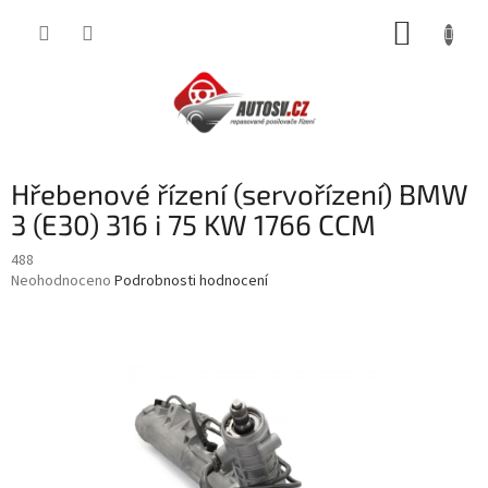
Přejít
NÁKUP
na
obsah
KOŠÍK
Hřebenové řízení (servořízení) BMW
3 (E30) 316 i 75 KW 1766 CCM
488
Průměrné
Neohodnoceno
Podrobnosti hodnocení
hodnocení
produktu
je
0,0
z
5
hvězdiček.