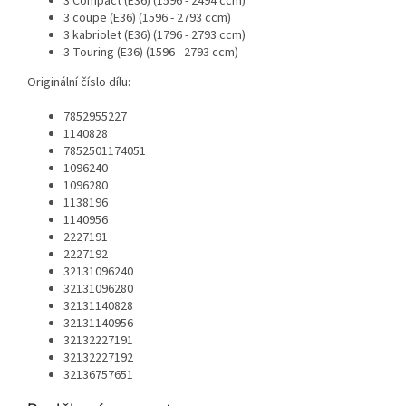
3 Compact (E36) (1596 - 2494 ccm)
3 coupe (E36) (1596 - 2793 ccm)
3 kabriolet (E36) (1796 - 2793 ccm)
3 Touring (E36) (1596 - 2793 ccm)
Originální číslo dílu:
7852955227
1140828
7852501174051
1096240
1096280
1138196
1140956
2227191
2227192
32131096240
32131096280
32131140828
32131140956
32132227191
32132227192
32136757651