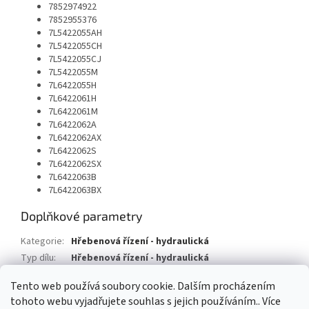
7852974922
7852955376
7L5422055AH
7L5422055CH
7L5422055CJ
7L5422055M
7L6422055H
7L6422061H
7L6422061M
7L6422062A
7L6422062AX
7L6422062S
7L6422062SX
7L6422063B
7L6422063BX
Doplňkové parametry
Kategorie
:
Hřebenová řízení - hydraulická
Typ dílu
:
Hřebenová řízení - hydraulická
Typ vozu
:
Audi Q7
Tento web používá soubory cookie. Dalším procházením
tohoto webu vyjadřujete souhlas s jejich používáním.. Více