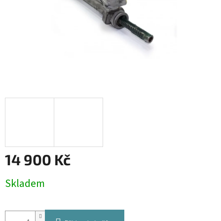
14 900 Kč
Měrná
Skladem
cena: