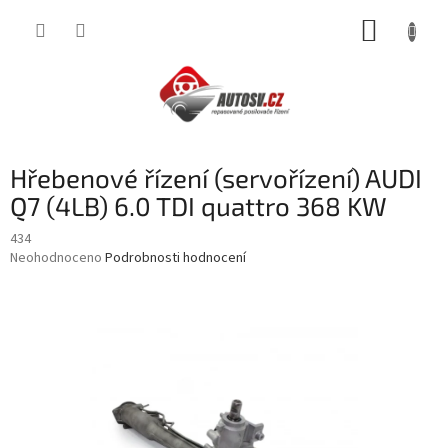
Přejít
NÁKUP
na
obsah
KOŠÍK
Hřebenové řízení (servořízení) AUDI
Q7 (4LB) 6.0 TDI quattro 368 KW
434
Průměrné
Neohodnoceno
Podrobnosti hodnocení
hodnocení
produktu
je
0,0
z
5
hvězdiček.