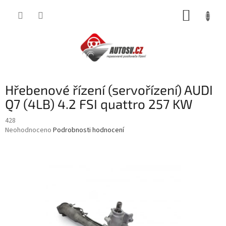
Přejít
NÁKUP
na
obsah
KOŠÍK
Hřebenové řízení (servořízení) AUDI
Q7 (4LB) 4.2 FSI quattro 257 KW
428
Průměrné
Neohodnoceno
Podrobnosti hodnocení
hodnocení
produktu
je
0,0
z
5
hvězdiček.