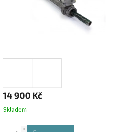
14 900 Kč
Měrná
Skladem
cena: