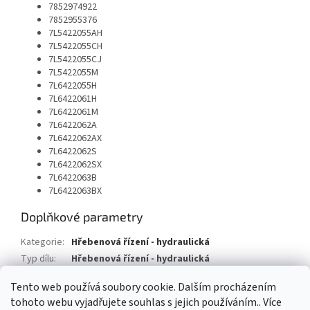
7852974922
7852955376
7L5422055AH
7L5422055CH
7L5422055CJ
7L5422055M
7L6422055H
7L6422061H
7L6422061M
7L6422062A
7L6422062AX
7L6422062S
7L6422062SX
7L6422063B
7L6422063BX
Doplňkové parametry
Kategorie
:
Hřebenová řízení - hydraulická
Typ dílu
:
Hřebenová řízení - hydraulická
Typ vozu
:
Audi Q7
Tento web používá soubory cookie. Dalším procházením
tohoto webu vyjadřujete souhlas s jejich používáním.. Více