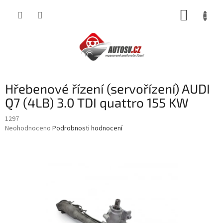
Přejít
NÁKUP
na
obsah
KOŠÍK
Hřebenové řízení (servořízení) AUDI
Q7 (4LB) 3.0 TDI quattro 155 KW
1297
Průměrné
Neohodnoceno
Podrobnosti hodnocení
hodnocení
produktu
je
0,0
z
5
hvězdiček.