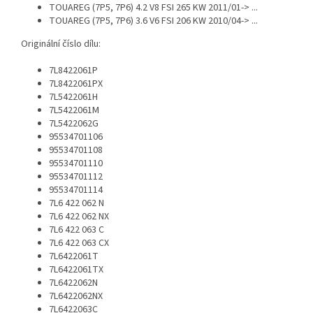
TOUAREG (7P5, 7P6) 4.2 V8 FSI 265 KW 2011/01-> ...
TOUAREG (7P5, 7P6) 3.6 V6 FSI 206 KW 2010/04-> ...
Originální číslo dílu:
7L8422061P
7L8422061PX
7L5422061H
7L5422061M
7L5422062G
95534701106
95534701108
95534701110
95534701112
95534701114
7L6 422 062 N
7L6 422 062 NX
7L6 422 063 C
7L6 422 063 CX
7L6422061T
7L6422061TX
7L6422062N
7L6422062NX
7L6422063C