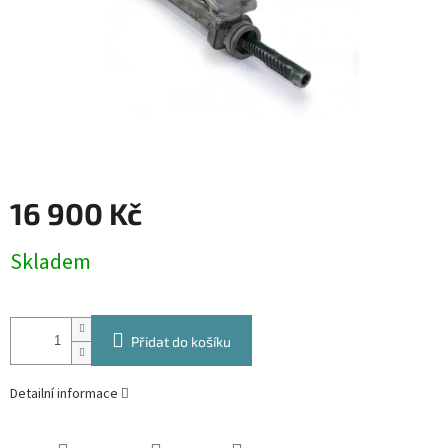
16 900 Kč
Měrná
Skladem
cena:
Přidat do košíku
Detailní informace