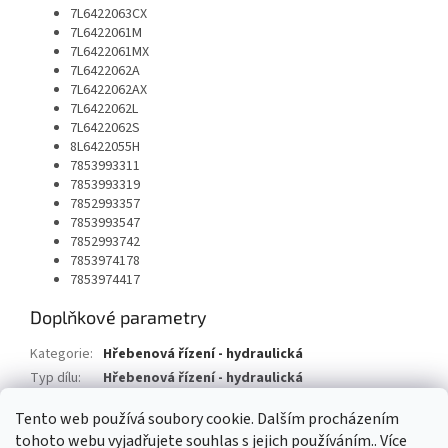
7L6422063CX
7L6422061M
7L6422061MX
7L6422062A
7L6422062AX
7L6422062L
7L6422062S
8L6422055H
7853993311
7853993319
7852993357
7853993547
7852993742
7853974178
7853974417
Doplňkové parametry
Kategorie
:
Hřebenová řízení - hydraulická
Typ dílu
:
Hřebenová řízení - hydraulická
Typ vozu
:
Audi Q7
Tento web používá soubory cookie. Dalším procházením
tohoto webu vyjadřujete souhlas s jejich používáním.. Více