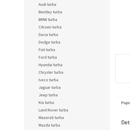
n
Audi turba
e
Bentley turba
l
BMW turba
Citroen turba
Dacia turba
Dodge turba
Fiat turba
Ford turba
Hyundai turba
Chrysler turba
Iveco turba
Jaguar turba
Jeep turba
Kia turba
Popi
Land Rover turba
Maserati turba
Det
Mazda turba