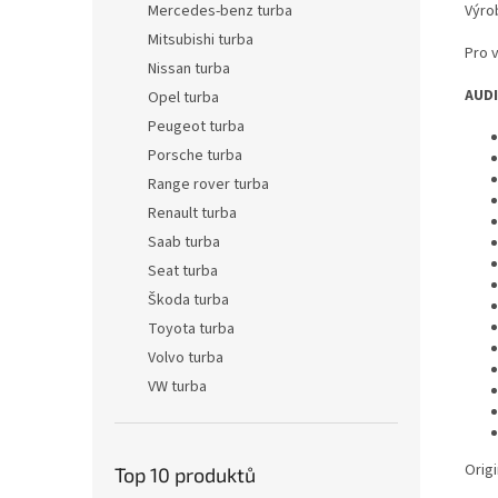
Výro
Mercedes-benz turba
Mitsubishi turba
Pro 
Nissan turba
AUDI
Opel turba
Peugeot turba
Porsche turba
Range rover turba
Renault turba
Saab turba
Seat turba
Škoda turba
Toyota turba
Volvo turba
VW turba
Origi
Top 10 produktů