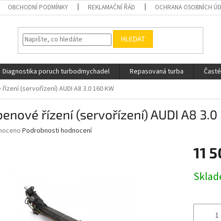
OBCHODNÍ PODMÍNKY
REKLAMAČNÍ ŘÁD
OCHRANA OSOBNÍCH Ú
HLEDAT
Diagnostika poruch turbodmychadel
Repasovaná turba
Časté
řízení (servořízení) AUDI A8 3.0 160 KW
enové řízení (servořízení) AUDI A8 3.
né
noceno
Podrobnosti hodnocení
ní
11 5
u
Měrná
Skla
cena:
ek.