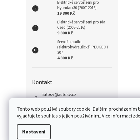
Elektrické servořízení pro
Hyundai i30 (2007-2016)
19 800 Kč
Elektrické servořízení pro Kia
Ceed (2002-2016)
9 800 Kč
Servočerpadlo
(elektrohydraulické) PEUGEOT
307
4 800 Kč
Kontakt
autosv
@
autosv.cz
+420 739 102 742
Tento web používá soubory cookie. Dalším procházením
+420 739 933 279
vyjadřujete souhlas s jejich používáním.. Více informací
zd
FaceBook
Nastavení
Z