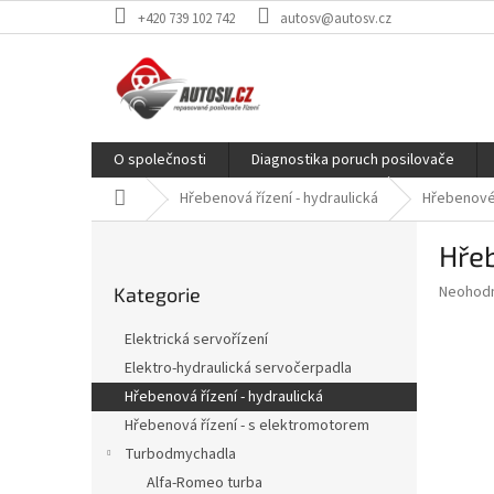
Přejít
+420 739 102 742
autosv@autosv.cz
na
obsah
O společnosti
Diagnostika poruch posilovače
Domů
Hřebenová řízení - hydraulická
Hřebenové 
P
Hřeb
o
Přeskočit
s
Průměr
Neohod
Kategorie
kategorie
t
hodnoce
r
produkt
Elektrická servořízení
a
je
Elektro-hydraulická servočerpadla
0,0
n
z
Hřebenová řízení - hydraulická
n
5
í
Hřebenová řízení - s elektromotorem
hvězdič
p
Turbodmychadla
a
Alfa-Romeo turba