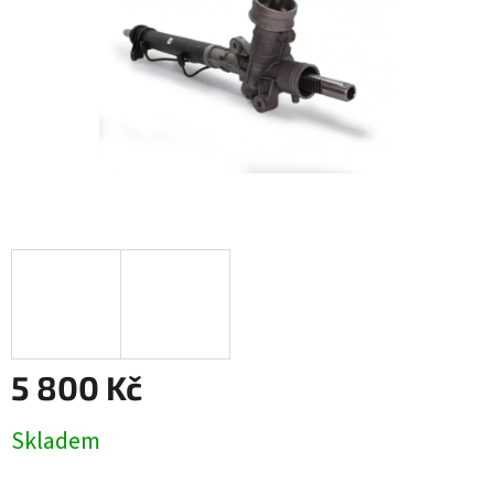
5 800 Kč
Měrná
Skladem
cena: