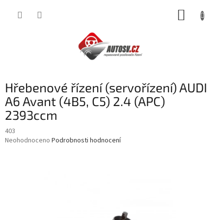
Přejít
NÁKUP
na
obsah
KOŠÍK
Hřebenové řízení (servořízení) AUDI
A6 Avant (4B5, C5) 2.4 (APC)
2393ccm
403
Průměrné
Neohodnoceno
Podrobnosti hodnocení
hodnocení
produktu
je
0,0
z
5
hvězdiček.