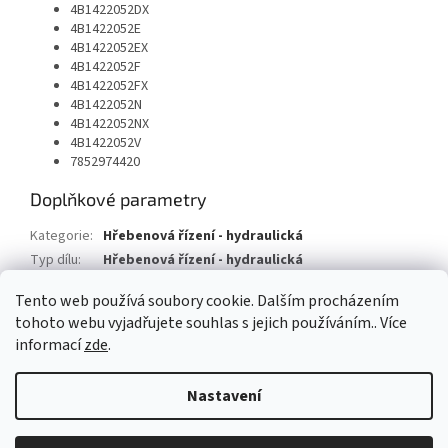
4B1422052DX
4B1422052E
4B1422052EX
4B1422052F
4B1422052FX
4B1422052N
4B1422052NX
4B1422052V
7852974420
Doplňkové parametry
Kategorie
:
Hřebenová řízení - hydraulická
Typ dílu
:
Hřebenová řízení - hydraulická
Typ vozu
:
Audi A6
Tento web používá soubory cookie. Dalším procházením
tohoto webu vyjadřujete souhlas s jejich používáním.. Více
Z
informací
zde
.
á
Vytvořil Shoptet
p
Nastavení
a
t
Copyright 2026
AUTOSV - repasované posilovače řízení
. Všechna