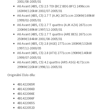
2001/08-2005/01
A6 Avant (4B5, C5) 2.5 TDI (BCZ BDG BFC) 2496ccm
163KM/120kW 2002/07-2005/01
A6 Avant (4B5, C5) 2.7 T (AJK) 2671ccm 230KM/169kW
1999/02-2005/01
A6 Avant (4B5, C5) 2.7 T quattro (AJK AZA) 2671ccm
230KM/169kW 1997/12-2005/01
A6 Avant (4B5, C5) 2.7 T quattro (ARE BES) 2671ccm
250KM/184kW 2001/08-2005/01
A6 Avant (4B5, C5) 2.8 (AGE) 2771ccm 180KM/132kW
1997/12-2000/05
A6 Avant (4B5, C5) 2.8 (ATX) 2771ccm 190KM/140kW
1999/07-2005/01
A6 Avant (4B5, C5) 4.2 quattro (ARS ASG) 4172ccm
299KM/220kW 1998/11-2005/01
Originální číslo dílu:
4B1422065R
4B1422066D
4B1422066E
4B1422066F
4B1422065S
4B1422052D