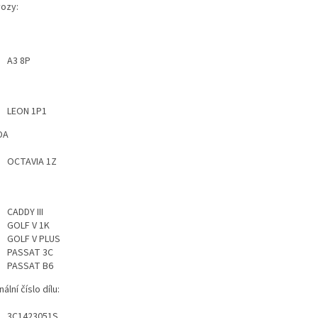
vozy:
A3 8P
T
LEON 1P1
DA
OCTAVIA 1Z
CADDY III
GOLF V 1K
GOLF V PLUS
PASSAT 3C
PASSAT B6
nální číslo dílu:
3C1423051S