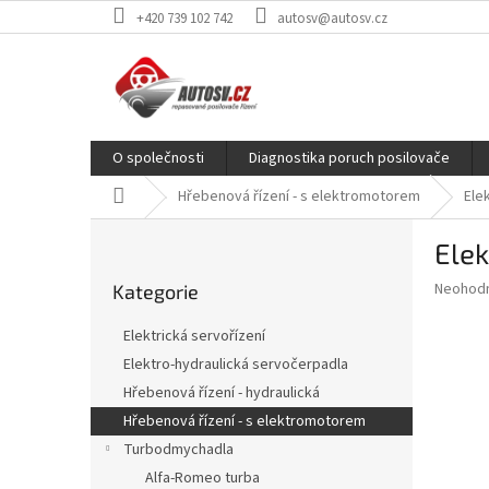
Přejít
+420 739 102 742
autosv@autosv.cz
na
obsah
O společnosti
Diagnostika poruch posilovače
Domů
Hřebenová řízení - s elektromotorem
Ele
P
Elek
o
Přeskočit
s
Průměr
Neohod
Kategorie
kategorie
t
hodnoce
r
produkt
Elektrická servořízení
a
je
Elektro-hydraulická servočerpadla
0,0
n
z
Hřebenová řízení - hydraulická
n
5
í
Hřebenová řízení - s elektromotorem
hvězdič
p
Turbodmychadla
a
Alfa-Romeo turba