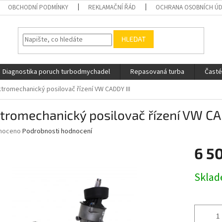
OBCHODNÍ PODMÍNKY
REKLAMAČNÍ ŘÁD
OCHRANA OSOBNÍCH Ú
HLEDAT
Diagnostika poruch turbodmychadel
Repasovaná turba
Časté
ktromechanický posilovač řízení VW CADDY III
tromechanický posilovač řízení VW CA
né
noceno
Podrobnosti hodnocení
ní
6 5
u
Měrná
Skla
cena:
ek.