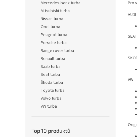
Pro 
Mercedes-benz turba
Mitsubishi turba
AUDI
Nissan turba
Opel turba
Peugeot turba
SEA
Porsche turba
Range rover turba
SKO
Renault turba
Saab turba
Seat turba
VW
Škoda turba
Toyota turba
Volvo turba
VW turba
Origi
Top 10 produktů