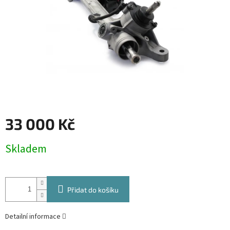
33 000 Kč
Měrná
Skladem
cena:
Přidat do košíku
Detailní informace