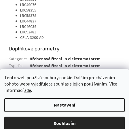
LR049076
LR058395
LR058378
LR044837
LR046039
LR092481
CPLA-3200-AD
Doplňkové parametry
Kategorie
:
Hřebenová řízení - s elektromotorem
Typ dílu
:
Hřebenová řízení - s elektromotorem
Typ vozu
:
Land Rover Range Rover IV
Tento web používá soubory cookie. Dalším procházením
tohoto webu vyjadřujete souhlas s jejich používáním.. Více
Z
informací
zde
.
á
Vytvořil Shoptet
p
Nastavení
a
t
Copyright 2026
AUTOSV - repasované posilovače řízení
. Všechna
í
Souhlasím
práva vyhrazena.