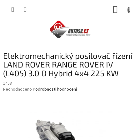
Přejít
NÁKUP
na
obsah
KOŠÍK
Elektromechanický posilovač řízení
LAND ROVER RANGE ROVER IV
(L405) 3.0 D Hybrid 4x4 225 KW
1458
Průměrné
Neohodnoceno
Podrobnosti hodnocení
hodnocení
produktu
je
0,0
z
5
hvězdiček.